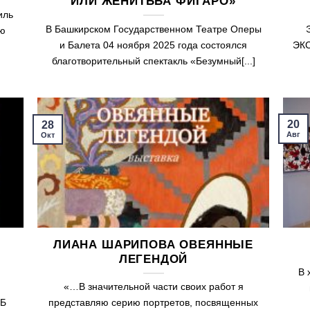
ИЛИ ЖЕНИТЬБА ФИГАРО»
иль
В Башкирском Государственном Театре Оперы
ую
и Балета 04 ноября 2025 года состоялся
ЭКС
благотворительный спектакль «Безумный[...]
20
28
Авг
Окт
ЛИАНА ШАРИПОВА ОВЕЯННЫЕ
ЛЕГЕНДОЙ
В 
«…В значительной части своих работ я
РБ
представляю серию портретов, посвященных