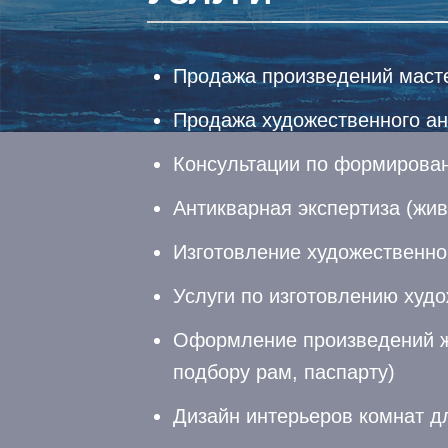
Продажа произведений масте
Продажа художественного ан
Консультации по формирова
Антикварная экспертиза (жив
Изготовление художественно
Услуги по изготовлению худо
Оформление произведений жив
подбору рам, паспарту)
Дизайн интерьеров комнат д