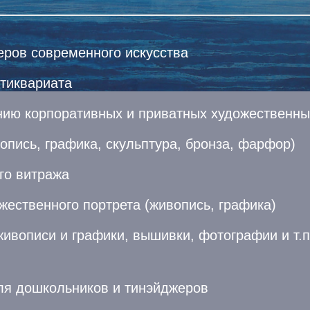
ров современного искусства
тиквариата
нию корпоративных и приватных художественны
опись, графика, скульптура, бронза, фарфор)
го витража
жественного портрета (живопись, графика)
описи и графики, вышивки, фотографии и т.п. 
ля дошкольников и тинэйджеров